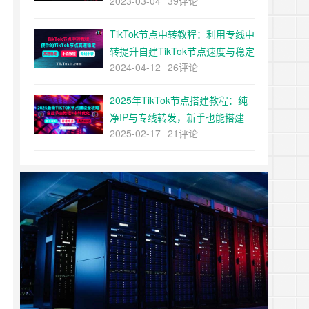
2023-03-04
39评论
建
TikTok节点中转教程：利用专线中
转提升自建TikTok节点速度与稳定
2024-04-12
26评论
性
2025年TikTok节点搭建教程：纯
净IP与专线转发，新手也能搭建
2025-02-17
21评论
tiktok节点