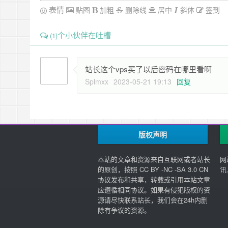
表情
贴图
加粗
删除线
居中
斜体
签到
个小伙伴在吐槽
(1)
站长这个vps买了以后密码在哪里看啊
Splmxx
2023-05-21 19:13
回复
版权声明
本站的文章和资源来自互联网或者站长
网
的原创，按照 CC BY -NC -SA 3.0 CN
讯
协议发布和共享，转载或引用本站文章
应遵循相同协议。如果有侵犯版权的资
源请尽快联系站长，我们会在24h内删
除有争议的资源。