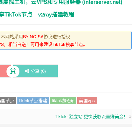
主机，云VPS和专用服务器 (interserver.net)
ikTok节点—v2ray搭建教程
丨本网站采用
BY-NC-SA
协议进行授权
的VPS，相当白送！可用来建设TikTok独享节点。
赏
分享 (
0
)
ok美国节点
tiktok节点搭建
tiktok静态ip
美国vps
Tiktok+独立站,更快获取流量赚美金！