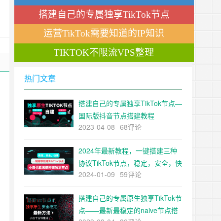
重手法！
搭建自己的专属独享TikTok节点
运营TikTok需要知道的IP知识
TIKTOK不限流VPS整理
热门文章
搭建自己的专属独享TikTok节点—
国际版抖音节点搭建教程
2023-04-08
68评论
2024年最新教程，一键搭建三种
协议TikTok节点，稳定，安全，快
2024-01-09
59评论
速，小白也能无脑搭建TiKTok独
享节点
搭建自己的专属原生独享TikTok节
点——最新最稳定的naive节点搭