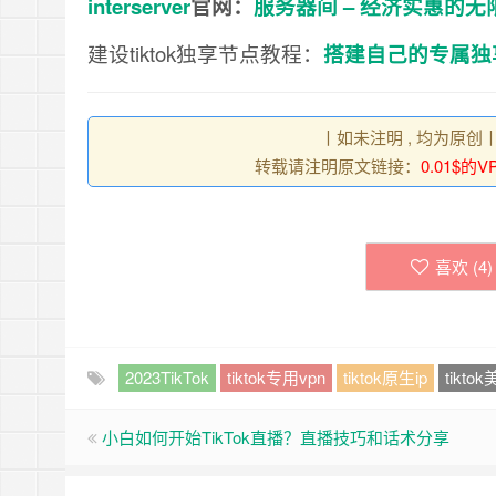
interserver
官网：
服务器间 – 经济实惠的无限虚拟
建设tiktok独享节点教程：
搭建自己的专属独享T
丨如未注明 , 均为原创
转载请注明原文链接：
0.01$
喜欢 (
4
)
2023TikTok
tiktok专用vpn
tiktok原生ip
tikt
小白如何开始TikTok直播？直播技巧和话术分享