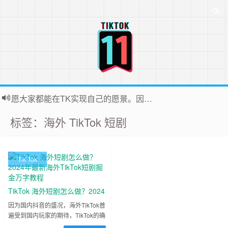
愿大家都能在TK实现自己的愿景。因为站长平时很忙，后台联系投稿无法全部回复，十分抱歉
标签：海外 TikTok 短剧
Tik Tok
TikTok 海外短剧怎么做？2024
年最新海外TikTok短剧掘金万
因为国内抖音的盛况，海外TikTok普
遍受到国内玩家的期待，TikTok的确
字教程
是一个流量蓝海，不断有很多朋友涌