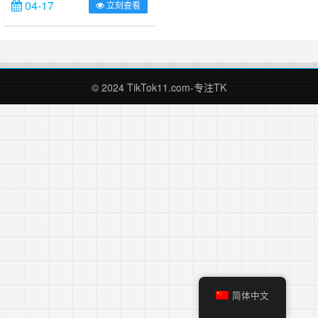
04-17
立刻查看
入渴望在里面掘金，渴望一夜暴富，
这是一个浮躁的时代，很多人都渴望
一步到位，一夜暴富，站长进入
TikTok的时间也不短了，TikTok
2017年5月发布，因为一些阴差阳错
站长在18年6月进入TikTok，还算
© 2024 TikTok11.com-专注TK
早，摸爬滚打了几年，也算有些收获
收益。在……
简体中文