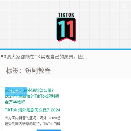
愿大家都能在TK实现自己的愿景。因为站长平时很忙，后台联系投稿无法全部回复，十分抱歉
标签：短剧教程
Tik Tok
TikTok 海外短剧怎么做？2024
年最新海外TikTok短剧掘金万
因为国内抖音的盛况，海外TikTok普
遍受到国内玩家的期待，TikTok的确
字教程
是一个流量蓝海，不断有很多朋友涌