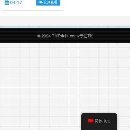
04-17
立刻查看
入渴望在里面掘金，渴望一夜暴富，
这是一个浮躁的时代，很多人都渴望
一步到位，一夜暴富，站长进入
TikTok的时间也不短了，TikTok
2017年5月发布，因为一些阴差阳错
站长在18年6月进入TikTok，还算
© 2024 TikTok11.com-专注TK
早，摸爬滚打了几年，也算有些收获
收益。在……
简体中文