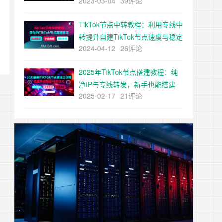
2023-03-04
39评论
建
TikTok节点中转教程：利用专线中
转提升自建TikTok节点速度与稳定
2024-04-12
26评论
性
2025年TikTok节点搭建教程：纯
净IP与专线转发，新手也能搭建
2025-02-17
21评论
tiktok节点