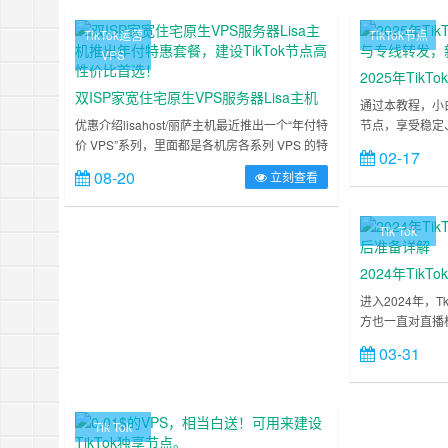
TikTok运营
TikTok节点
VPS
2025年Tik
双ISP家宽住宅原生VPS服务器Lisa主机
专线转发，新手
通过本教程，小白
推出年付特惠套餐，建设TikTok节点高性
优惠介绍lisahost/丽萨主机最近推出一个“年付特
节点，享受稳定、
价 VPS”系列，里面都是各机房各系列 VPS 的特
2025年最新技
价比首选！
02-17
价年付款，使用优惠码低至 179 元/年起。包含
TikTok世界。…
08-20
立刻查看
了美国 9929 精品网非原生 IP/原生 IP VPS、美
国 4837 三网大陆回程优化 – 双 ISP 家宽住宅美
国原生 IP VPS、美国(纽约,芝加哥)/韩国/英国双
Tik Tok
ISP 住宅 IP VPS……
2024年Ti
准备详解
进入2024年，T
方也一直对直播
将直播带货这个
03-31
外人民群众对这
不服，但也在慢
外TK像国内抖
播是大潮趋势，
Tik Tok
团队，因此对于