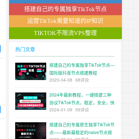
重手法！
搭建自己的专属独享TikTok节点
运营TikTok需要知道的IP知识
TIKTOK不限流VPS整理
究
热门文章
一
搭建自己的专属独享TikTok节点—
使
国际版抖音节点搭建教程
2023-04-08
68评论
2024年最新教程，一键搭建三种
人
协议TikTok节点，稳定，安全，快
。
2024-01-09
59评论
速，小白也能无脑搭建TiKTok独
享节点
P
搭建自己的专属原生独享TikTok节
用
行
点——最新最稳定的naive节点搭