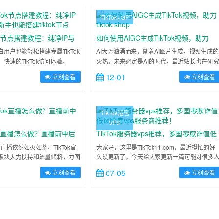
TikTok+GPT
Tok节点搭建教程：纯净IP与
如何使用AIGC生成TikTok视频，助力
也能搭建tiktok节点
tiktok shop
用户也能轻松搭建专属TikTok
AI大势汹涌而来，随着AI图片生成，视频生成的
快速的TikTok访问体验。
火热，未来必定是AI的时代，最近站长也在研
术，纯净IP+专线转发，助你畅游
AIGC如何助力tiktok运营，目前也逐渐取得了一
12-01
立刻查看
立刻查看
…
些收获，跟大家持续分享，之前站长也更新了
篇关于AIGC如何助力tiktok文案创作的文章，接
下来，这篇文章，就给大家分享如何使用AIGC
生成TikTok短视频，希望大家有所收获为什么
TikTok运营
用AIGC生成tiktok视频……
VPS
kTok直播怎么做？直播前中后
TikTok服务器vps推荐，多国零欺诈值低
风险度vps服务商推荐！
k直播依然如火如荼，TikTok官
大家好，这里是TikTok11.com，最近挺忙的好
板块大力扶持和流量倾斜，力图
久没更新了。今天给大家更新一篇可能对很多
形式推广海外，虽然目前来说海
有用的文章，那就是低欺诈度低风险VPS推荐
07-05
立刻查看
立刻查看
一形式还是不太习惯，有些水土
什么是IP风险度众所周知，TikTok对于IP这玩意
慢接受，TK人也在翘首期盼海
有着一套风险评估机制，当我们使用不干净的I
音场播GMV上千万的那一天。直
建设节点注册TikTok，这个机制检测到我们使
站长最近也在筹备自己的直播小
的IP在它的黑名单库里，就会有可能对我们进
直播方面也有一些小经验，跟大
限流或者零播，黑屏等现象，经常……