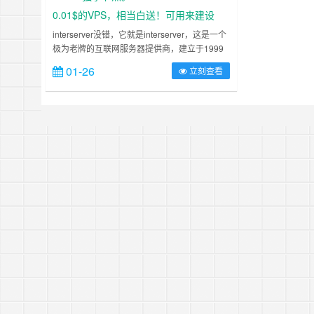
家一起分享……
0.01$的VPS，相当白送！可用来建设
TikTok独享节点。
interserver没错，它就是interserver，这是一个
极为老牌的互联网服务器提供商，建立于1999
年，比大部分现在热门的都要早，不过他们只有
01-26
立刻查看
美国本土的服务器，而且他们是第一手主机商，
也就是说他们并不是购买别家的云服务器然后配
置好再销售，因此他们的价格是非常低的，尤其
是VPS。 现在interserver正在做活动，vps低至
2……