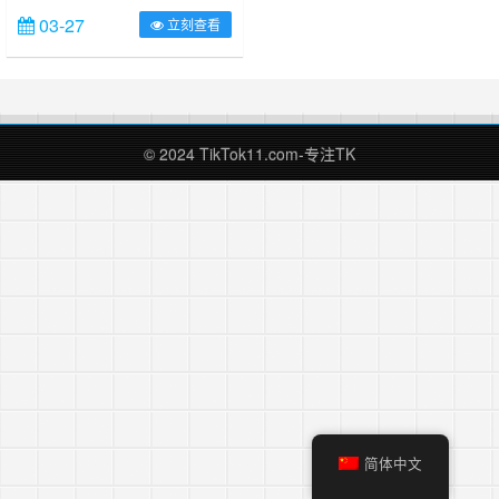
数的人加入这个平台，也有无数的人
03-27
立刻查看
在里边疯狂捞金，而对于想加入其中
的新手小白来说，最难的无疑是解决
网络问题，今天就给大家推荐几个自
建节点使用的vps，关于如何自建节
点，可以跳转这篇文章?搭建自己的
专属独享TikTok节点—v2ray搭建教
© 2024 TikTok11.com-专注TK
程，今天这篇文章是给大家介绍几个
实测过的建的节点不……
简体中文