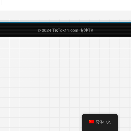
内容创作有AI的加持可以做到事半功
倍的效果，那么对于tiktok从业者来
说，AI也可以可以帮助我们吗？当然
可以，不管是从tiktok视频文案创
作，还是小店商品描述，媒体传播，
© 2024 TikTok11.com-专注TK
AI都可以帮助我们进行创作接下来，
就和大家……
简体中文