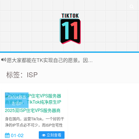
愿大家都能在TK实现自己的愿景。因为站长平时很忙，后台联系投稿无法全部回复，十分抱歉
标签：ISP
TikTok静态
住宅IP
2025双ISP住宅VPS服务器商
家推荐，TikTok纯净原生IP
身在国内，运营TikTok，一个好的干
净的IP节点必不可少，而ISP住宅性
质的节点算是较为干净的一种，运营
01-02
立刻查看
下来实际效果也好于常规的IP节点，