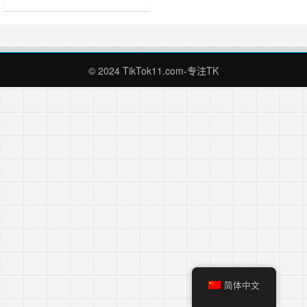
关于IP相关的一些知识，何为住宅
IP，运营TikTok有为什么需要住宅
IP，可以回看站长之前写的一篇文章
什么是IP？运营TikTok国际版抖音需
要知道的IP知识，简单来说ISP性质
© 2024 TikTok11.com-专注TK
的IP风险占比相对较低，消除代理网
络特征……
简体中文