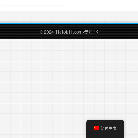
商。运营tiktok使用的IP，最合适的
莫过于使用原生家庭IP了，而在之前
的文章《什么是IP？运营TikTok国际
版抖音需要知道的IP知识》中，我也
讲解了住宅IP和数据中心IP的区别，
© 2024 TikTok11.com-专注TK
感兴趣的朋友可以跳转阅读，……
简体中文