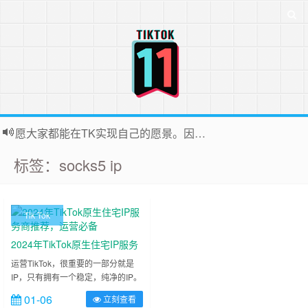
愿大家都能在TK实现自己的愿景。因为站长平时很忙，后台联系投稿无法全部回复，十分抱歉
标签：socks5 ip
Tik Tok
2024年TikTok原生住宅IP服务
商推荐，运营必备
运营TikTok，很重要的一部分就是
IP，只有拥有一个稳定，纯净的IP。
你的TikTok之旅才能一帆风顺。今天
01-06
立刻查看
给大家介绍几个提供原生住宅IP服务