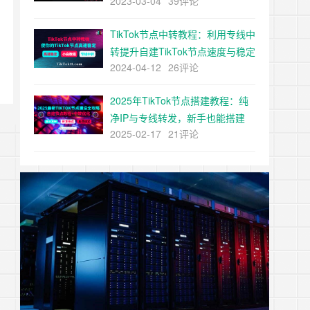
2023-03-04
39评论
建
TikTok节点中转教程：利用专线中
转提升自建TikTok节点速度与稳定
2024-04-12
26评论
性
2025年TikTok节点搭建教程：纯
净IP与专线转发，新手也能搭建
2025-02-17
21评论
tiktok节点