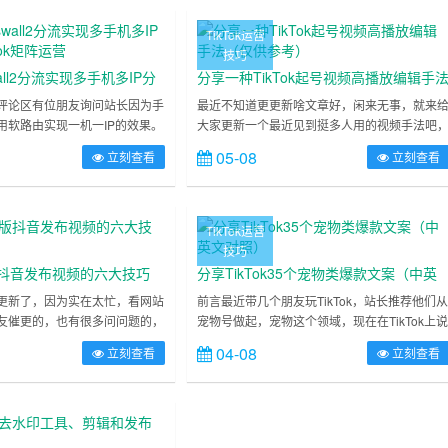
TikTok运营
技巧
all2分流实现多手机多IP分
分享一种TikTok起号视频高播放编辑手
k矩阵运营
（仅供参考）
评论区有位朋友询问站长因为手
最近不知道更更新啥文章好，闲来无事，就来
用软路由实现一机一IP的效果。
大家更新一个最近见到挺多人用的视频手法吧
是使用ROS系统的多发路由
据说播放量还行，之前还有人拿来做中视频，
05-08
立刻查看
立刻查看
后可以发射多个WiFi，每个手
知道现在还行不行当然，即使过中视频审核不
Fi就可实现分配不同IP地址到不
行，拿来起号还是可以的本文仅做分享参考，
种方法。那站长今天来介绍另一
对实际效果打包票，具体效果以实际测试为准
使用的openwrt软路由实现多
近热门的TikTok起号视频编辑手法-分屏大家如
TikTok运营
方法，同样也可以实现每个手机单
果账号在卡播放或是起号失败准备弃号时可以
技巧
试这种视频编辑……
际版抖音发布视频的六大技巧
分享TikTok35个宠物类爆款文案（中英
文对照）
更新了，因为实在太忙，看网站
前言最近带几个朋友玩TikTok，站长推荐他们
友催更的，也有很多问问题的，
宠物号做起，宠物这个领域，现在在TikTok上
这么多,这里说声抱歉.后面会恢
饱和也已经饱和了，且竞争很大。但从另一方
04-08
立刻查看
立刻查看
个网站建立之初只是记录一些站
来说，我认为这是新手练习起号的很好的一个
的经验和知识，本是当作一个笔
域，这个领域是有竞争，但是它流量大，且较
来没想到分享的文章帮到了一些
容易涨粉。我也是从新手过来的，我深刻明白
我本人没想到，但也很高兴当然
个道理，新手小白在起号时真正的对手不是别
野路子出身，很多都是自己摸索
人，而是自己。担心自己不行，容易气馁，容