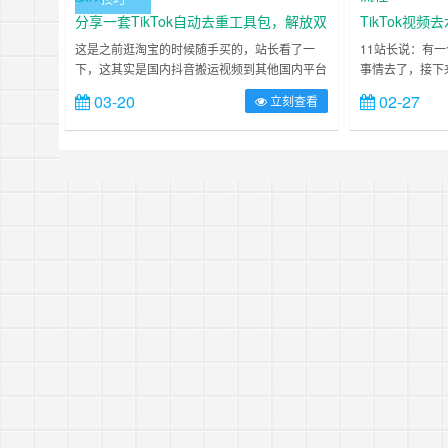
的，有时候分享
分享一套TikTok自动去重工具包，解放双
TikTok视
手
这是之前逛淘宝的时候随手买的，站长看了一
11站长说：有
下，这其实是国内抖音搬运视频到其他国内平台
事情去了，接下
的玩家们所用的，但其实其中跟我们搬运到
源：原创和搬运
03-20
02-27
立刻查看
TikTok的去重方式也没什么大的区别。原理都是
拍确实有⼀定难
尽量让系统认为我们的视频是原创的。所以搬运
户不喜欢。因此
到TikTok也是可以用的，所以分享给大家不过最
视频翻拍，但前
好不要迷信这些自动化去重工具，自动化去重工
可做混剪2）视
具是在矩阵式运营或是批量起号为提高效率才用
男孩去⽔印，你
的，它去重的方式……
B站等都可以，