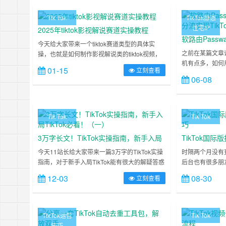
Tik Tok
TikTok静态
住宅IP
2025年tiktok影视解说赛道实操教程
软路由Passw
今天给大家带来一个tiktok赛道类型的具体实
流实现TikTo
之前在某篇文章
操，也就是如何制作影视解说类的tiktok视频，
机有点多，如何
干货图文演示，教你如何从0到1剪出一个优秀
01-15
立刻查看
当时站长回答的
的原创解说作品。为什么要做tiktok影视解说作
06-08
器，在后台配置之
品？tiktok作品如何变现？虽然8月份起大多数平
机连上不同的Wi
台包括tiktok影视切片赛道都受到了很严峻的限
同手机，这是一
制，轻则遭遇流量限制，重则收益被回收。对于
种方法，使用最常
之前在影视切片赛道大量布局的我们……
Tik Tok
Tik Tok
机多IP分流的
独IP……
3万字长文！TikTok实操指南，新手入局
TikTok国
TikTok必看！（一）
今天11站长给大家带来一篇3万字的TikTok实操
时隔两个月没有
指南，对于新手入局TikTok能有很大的解疑答惑
后台也有很多朋
的作用，不会出现两眼摸黑的情况。本文长达3
但实在没法回复
12-03
08-30
立刻查看
万字，很长，但有耐心看完的朋友一定会收益匪
复正常更新,这
浅。下面是整篇文章的基础脉络：文章思维导图
长本身运营TK
文章思维导图术语合集做TikTok，首先你应该了
记记录,只是后
解在这个行业中的基本术语，也就是“行话”，让
新手朋友，这点
TikTok运营
Tik Tok
自己门清，不会出现别人说一个……
受限于站长本身
技巧