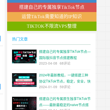
重手法！
搭建自己的专属独享TikTok节点
运营TikTok需要知道的IP知识
法
TIKTOK不限流VPS整理
给
，
不
热门文章
不
最
搭建自己的专属独享TikTok节点—
国际版抖音节点搭建教程
尝
2023-04-08
68评论
从
2024年最新教程，一键搭建三种
说
协议TikTok节点，稳定，安全，快
面
2024-01-09
59评论
速，小白也能无脑搭建TiKTok独
领
享节点
为
搭建自己的专属原生独享TikTok节
一
点——最新最稳定的naive节点搭
易