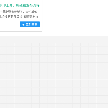
的东……
急躁求成，看……
频去⽔印⼯具、剪辑和发布流程
一个星期没有更新了，去忙其他
来会多更新几篇1）视频素材来
11站长⿎励⼤家原创，但⾃⼰
立刻查看
度，很可能耗费了⼤量时间，⽤
可以模仿国内抖⾳/快⼿热⻔的
期为了⼤家把账号快速做起来，
频去⽔印⼯具微信⼩程序搜：⼩
我去⽔印，⼀键去⽔印（快⼿，
……