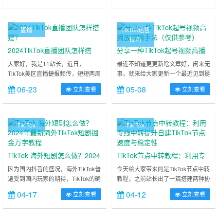
创解说作品。为什么要做tiktok影视
关于IP相关的一些知识，何为住宅
解说作品？tiktok作品如何变现？虽
IP，运营TikTok有为什么需要住宅
然8月份起大多数平台包括tiktok影视
IP，可以回看站长之前写的一篇文章
直播
TikTok运营
切片赛道都受到了很严峻的限制，轻
什么是IP？运营TikTok国际版抖音需
技巧
则遭遇流量限制，重则收益被回收。
要知道的IP知识，简单来说ISP性质
2024TikTok直播团队怎样搭
分享一种TikTok起号视频高播
对于之前在影视切片赛道大量布局的
的IP风险占比相对较低，消除代理网
建？
放编辑手法（仅供参考）
大家好，我是11站长，近日，
最近不知道更更新啥文章好，闲来无
我们……
络特征……
TikTok美区直播捷报频传，短短两周
事，就来给大家更新一个最近见到挺
时间！5月31日，美国顶流美妆网红
多人用的视频手法吧，据说播放量还
06-23
05-08
立刻查看
立刻查看
“Jeffree Star”，带货直播单场GMV
行，之前还有人拿来做中视频，不知
创记录，销售额达到66.5万美元（约
道现在还行不行当然，即使过中视频
482.4万人民币）。紧接着，6月8
审核不行，拿来起号还是可以的本文
日，@simplymandys就以单场73.7
仅做分享参考，不对实际效果打包
Tik Tok
Tik Tok
万美元（约534.6万人民币）的GMV
票，具体效果以实际测试为准最近热
打破了Jeffree Star的带货记录。6月
门的TikTok起号视频编辑手法-分屏
1……
大家如果账号在卡播放或是起号失败
TikTok 海外短剧怎么做？2024
TikTok节点中转教程：利用专
准备弃号时可以尝试这种视频编
年最新海外TikTok短剧掘金万
线中转提升自建TikTok节点速
因为国内抖音的盛况，海外TikTok普
今天给大家带来的是TikTok节点中转
辑……
遍受到国内玩家的期待，TikTok的确
教程，之前站长出了一篇搭建两种协
字教程
度与稳定性
是一个流量蓝海，不断有很多朋友涌
议节点的教程，在评论区有朋友想让
04-17
04-12
立刻查看
立刻查看
入渴望在里面掘金，渴望一夜暴富，
站长出个中转节点的教程，也一直很
这是一个浮躁的时代，很多人都渴望
忙没有时间，最近有空就给大家出这
一步到位，一夜暴富，站长进入
么一个教程，大家可以进行参考，节