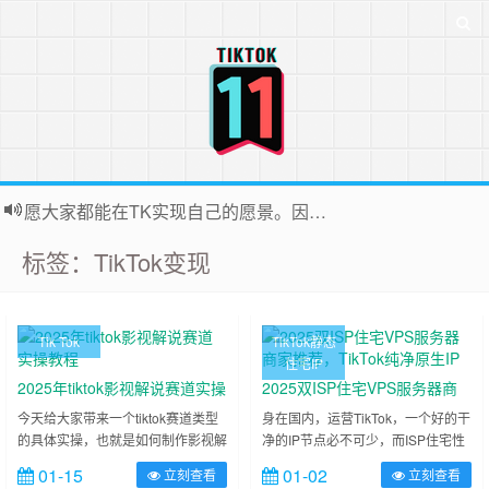
愿大家都能在TK实现自己的愿景。因为站长平时很忙，后台联系投稿无法全部回复，十分抱歉
标签：TikTok变现
Tik Tok
TikTok静态
住宅IP
2025年tiktok影视解说赛道实操
2025双ISP住宅VPS服务器商
教程
家推荐，TikTok纯净原生IP
今天给大家带来一个tiktok赛道类型
身在国内，运营TikTok，一个好的干
的具体实操，也就是如何制作影视解
净的IP节点必不可少，而ISP住宅性
说类的tiktok视频，干货图文演示，
质的节点算是较为干净的一种，运营
01-15
01-02
立刻查看
立刻查看
教你如何从0到1剪出一个优秀的原
下来实际效果也好于常规的IP节点，