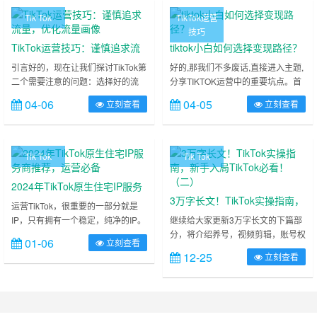
TikTok的时间也不短了，TikTok
点中转，特别是专线中转可以提高节
Tik Tok
TikTok运营
2017年5月发布，因为一些阴差阳错
点速率，稳定性，一般用来进行
技巧
站长在18年6月进入TikTok，还算
TikTok直播的节点都是经过专线的，
TikTok运营技巧：谨慎追求流
tiktok小白如何选择变现路径？
早，摸爬滚打了几年，也算有些收获
否则满足不了直播需求专线很多，中
量，优化流量画像
引言好的，现在让我们探讨TikTok第
好的,那我们不多废话,直接进入主题,
收益。在……
转的方式方法也很多，不同国家，
二个需要注意的问题：选择好的流
分享TIKTOK运营中的重要坑点。首
……
量。在讨论之前，我们先要了解什么
要的坑点是选择错误的变现路径,这
04-06
04-05
立刻查看
立刻查看
是盲目追求流量。这个概念很典型，
是我们最需要警惕和重视的问题。什
因为很多时候，我们为了追求TikTok
么叫选错变现路径?首先说你有没有
的流量，结果却陷入了流量的陷阱，
选变现路径,很多人告诉我,听说
也就是某些不正确、不良的流量。因
TikTok很火,我也想做,我问他你是看
Tik Tok
Tik Tok
此，我必须强调，我们需要警惕避免
中了TikTok大流量吗?他说是的,我又
被不良流量所害，因为某些流量质量
问那你想怎么变现?他却说还没想好,
2024年TikTok原生住宅IP服务
低下，所以我们必须学会规避它们，
先进入再说。就这样糊里糊涂的
3万字长文！TikTok实操指南，
商推荐，运营必备
运营TikTok，很重要的一部分就是
并理解这些不良流量可能带来的……
TikTok有哪……
新手入局TikTok必看！（二）
IP，只有拥有一个稳定，纯净的IP。
继续给大家更新3万字长文的下篇部
你的TikTok之旅才能一帆风顺。今天
分，将介绍养号，视频剪辑，账号权
01-06
立刻查看
给大家介绍几个提供原生住宅IP服务
重，账号标签，基金变现和红人变
12-25
立刻查看
商。运营tiktok使用的IP，最合适的
现，解释一些常见问题和介绍一些工
莫过于使用原生家庭IP了，而在之前
具等，不废话，直接开始精准养号
的文章《什么是IP？运营TikTok国际
1、为什么要养号（1）提高系统推
版抖音需要知道的IP知识》中，我也
荐精准度系统不了解新账户人设、喜