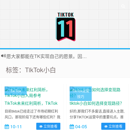
愿大家都能在TK实现自己的愿景。因为站长平时很忙，后台联系投稿无法全部回复，十分抱歉
标签：TikTok小白
Tik Tok
TikTok运营
技巧
TikTok未来红利简析，TikTok
tiktok小白如何选择变现路径？
小白入局参考
目前tiktok已经走过了市场初期红利
好的,那我们不多废话,直接进入主题,
风口，那现阶段下还有哪些红利？我
分享TIKTOK运营中的重要坑点。首
算是做tiktok比较早的，同时期还活
要的坑点是选择错误的变现路径,这
10-11
04-05
立刻查看
立刻查看
着的机构寥寥无几了，包括做 TK 卖
是我们最需要警惕和重视的问题。什