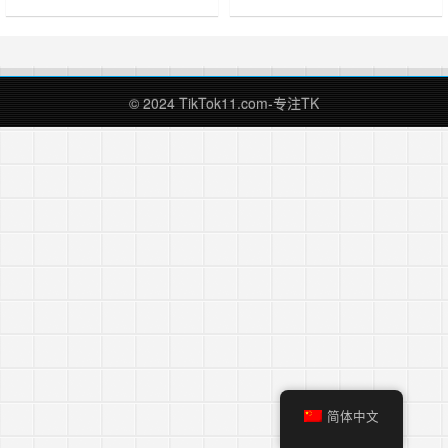
货的商家也几乎倒了 90%以上了。
么叫选错变现路径?首先说你有没有
所以做为幸存者，我想分享一下我对
选变现路径,很多人告诉我,听说
TikTok 的理解和未来的规划，希望
TikTok很火,我也想做,我问他你是看
能帮助到观望或正在做 TikTok 的朋
中了TikTok大流量吗?他说是的,我又
友们。两年前，TikTok 还处于最初
问那你想怎么变现?他却说还没想好,
© 2024 TikTok11.com-专注TK
期，平台给的政策和支持还都比……
先进入再说。就这样糊里糊涂的
TikTok有哪……
简体中文