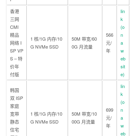
香港
lin
三网
k
CMI
(o
精品
566
n
1 核/1G 内存/10
50M 带宽/60
网络 I
元/
a
G NVMe SSD
0G 月流量
SP VP
年
w
S – 特
eb
价年
sit
付版
e)
lin
韩国
k
双 ISP
(o
家庭
699
n
宽带
1 核/1G 内存/10
50M 带宽/10
元/
a
静态
G NVMe SSD
00G 月流量
年
w
住宅
eb