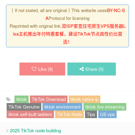
丨If not stated, all are original丨This website uses
BY-NC-S
A
Protocol for licensing
Reprinted with original link.
双ISP家宽住宅原生VPS服务器L
isa主机推出年付特惠套餐，建设TikTok节点高性价比首
选！
Like (
8
)
Share (
0
)
tiktok
TikTok Download
tiktok native ip
TikTok Genuine
tiktok environment
tiktok live streaming
tiktok self-built ladders
TikTok Node
Tips
US vps
2025 TikTok node building