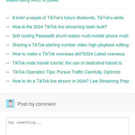
tiktok shop
A brief analysis of TikTok's future dividends, TikTok's white
entry reference
How is the 2024 TikTok live streaming team built?
Soft routing Passwall2 shunt realize multi-mobile phone multi-
IP shunt realize TikTok matrix operation
Sharing a TikTok starting number video high playback editing
technique (FYI)
How to make a TikTok overseas skit?2024 Latest overseas
TikTok skit nuggets 10,000 word tutorials
TikTok node transit tutorial: the use of dedicated transit to
improve the speed and stability of self-built TikTok nodes
TikTok Operation Tips: Pursue Traffic Carefully, Optimize
Traffic Profile
How to do a TikTok live stream in 2024? Live Streaming Prep
Before, During, and After Detailed
Post my comment