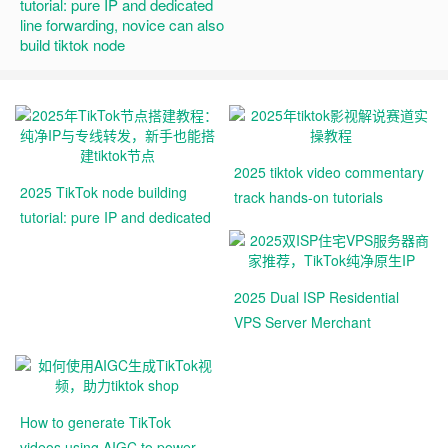
tutorial: pure IP and dedicated
line forwarding, novice can also
build tiktok node
2025 tiktok video commentary
2025 TikTok node building
track hands-on tutorials
tutorial: pure IP and dedicated
line forwarding, novice can
also build tiktok node
2025 Dual ISP Residential
VPS Server Merchant
Recommendations, TikTok
Pure Native IPs
How to generate TikTok
videos using AIGC to power