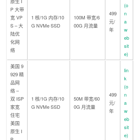
原生 I
(o
P 大带
499
n
宽 VP
1 核/1G 内存/10
100M 带宽/6
元/
a
S – 大
G NVMe SSD
00G 月流量
年
w
陆优
eb
化网
sit
络
e)
美国 9
lin
929 精
k
品网
(o
络 –
499
n
双 ISP
1 核/1G 内存/10
50M 带宽/60
元/
a
家宽
G NVMe SSD
0G 月流量
年
w
住宅
eb
美国
sit
原生 I
e)
P