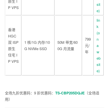
原生 I
sit
P VPS
e)
lin
k
香港
(o
HGC
799
n
双 ISP
1 核/1G 内存/10
50M 带宽/60
元/
a
原生
G NVMe SSD
0G 月流量
年
w
住宅 I
eb
P VPS
sit
e)
全场九折优惠码：9 折优惠码：
TS-CBP205DQJE
（全场适
用）