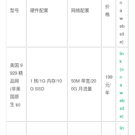
n
价
型号
硬件配置
网络配置
a
格
w
eb
sit
e)
lin
k
美国 9
(o
929 精
199
n
品网
1 核/1G 内存/10
50M 带宽/20
元/
a
(非美
G SSD
0G 月流量
年
w
国原
eb
生 ip)
sit
e)
lin