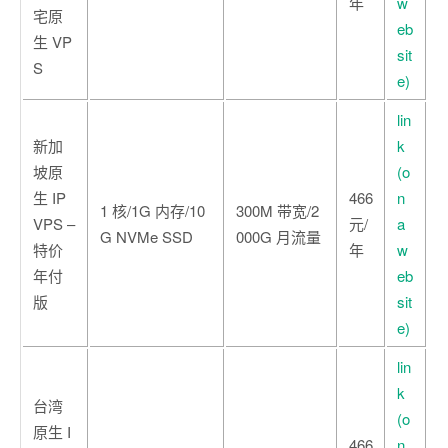
年
w
宅原
eb
生 VP
sit
S
e)
lin
新加
k
坡原
(o
生 IP
466
n
1 核/1G 内存/10
300M 带宽/2
VPS –
元/
a
G NVMe SSD
000G 月流量
特价
年
w
年付
eb
版
sit
e)
lin
k
台湾
(o
原生 I
466
n