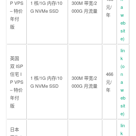
P VPS
1 核/1G 内存/10
300M 带宽/2
元/
a
– 特价
G NVMe SSD
000G 月流量
年
w
年付
eb
版
sit
e)
lin
英国
k
双 ISP
(o
住宅 I
466
n
1 核/1G 内存/10
300M 带宽/2
P VPS
元/
a
G NVMe SSD
000G 月流量
– 特价
年
w
年付
eb
版
sit
e)
lin
日本
k