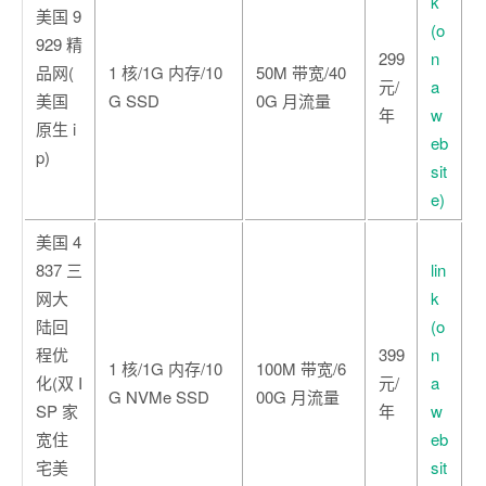
k
美国 9
(o
929 精
299
n
品网(
1 核/1G 内存/10
50M 带宽/40
元/
a
美国
G SSD
0G 月流量
年
w
原生 i
eb
p)
sit
e)
美国 4
837 三
lin
网大
k
陆回
(o
程优
399
n
1 核/1G 内存/10
100M 带宽/6
化(双 I
元/
a
G NVMe SSD
00G 月流量
SP 家
年
w
宽住
eb
宅美
sit