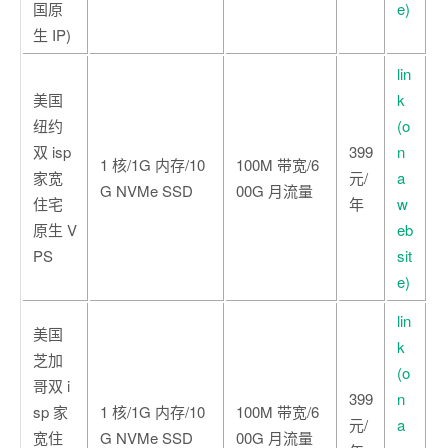
国原
e)
生 IP)
lin
美国
k
纽约
(o
双 isp
399
n
1 核/1G 内存/10
100M 带宽/6
家宽
元/
a
G NVMe SSD
00G 月流量
住宅
年
w
原生 V
eb
PS
sit
e)
lin
美国
k
芝加
(o
哥双 i
399
n
sp 家
1 核/1G 内存/10
100M 带宽/6
元/
a
宽住
G NVMe SSD
00G 月流量